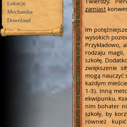
Twierdzy. Pie
Lokacje
zamiast
konwenc
Mechanika
Download
Im potężniejsze
wysokich pozio
Przykładowo, 
rodzaju magii
szkołę. Dodatko
zwiększenie si
mogą nauczyć si
każdym mieście
1-3). Inną met
ekwipunku. Księ
nim bohater ni
szkoły, by kor
również kupi