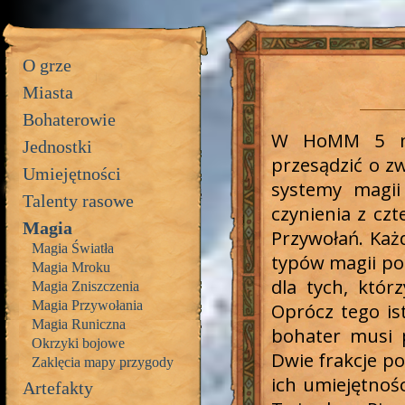
O grze
Miasta
Bohaterowie
W HoMM 5 ma
Jednostki
przesądzić o zw
Umiejętności
systemy magi
Talenty rasowe
czynienia z czt
Magia
Przywołań. Każ
Magia Światła
typów magii poz
Magia Mroku
dla tych, któ
Magia Zniszczenia
Magia Przywołania
Oprócz tego is
Magia Runiczna
bohater musi 
Okrzyki bojowe
Dwie frakcje p
Zaklęcia mapy przygody
ich umiejętnośc
Artefakty