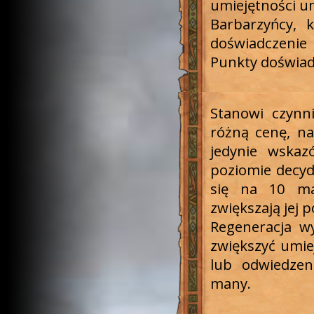
umiejętności um
Barbarzyńcy, 
doświadczenie 
Punkty doświad
Stanowi czynn
różną cenę, na
jedynie wskaz
poziomie decyd
się na 10 ma
zwiększają jej 
Regeneracja w
zwiększyć umie
lub odwiedze
many.