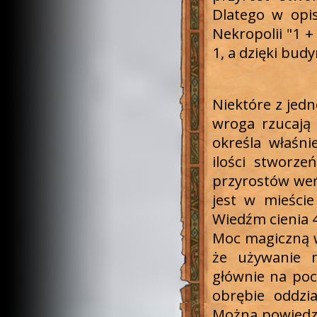
Dlatego w opi
Nekropolii "1 
1, a dzięki bud
Niektóre z jedn
wroga rzucają 
określa właśni
ilości stworze
przyrostów weń
jest w mieści
Wiedźm cienia 
Moc magiczną w
że używanie m
głównie na poc
obrębie oddzia
Można powiedzi