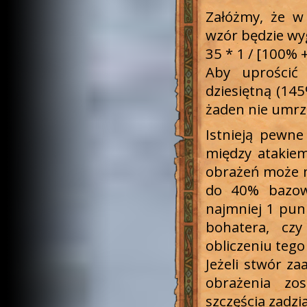
Załóżmy, że w 
wzór będzie wy
35 * 1 / [100% +
Aby uprościć
dziesiętną (145
żaden nie umrz
Istnieją pewne
między atakiem
obrażeń może 
do 40% bazowe
najmniej 1 punk
bohatera, cz
obliczeniu teg
Jeżeli stwór za
obrażenia zo
szczęścia zadzia