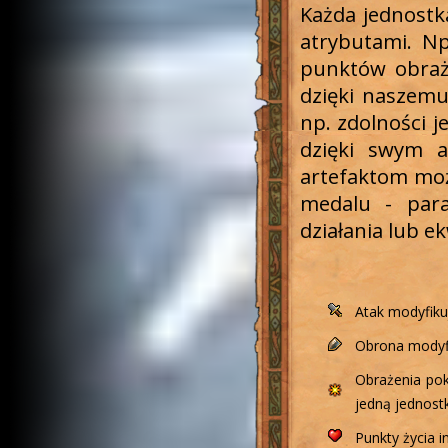
Każda jednostk
atrybutami. N
punktów obraże
dzięki naszemu
np. zdolności j
dzięki swym at
artefaktom może
medalu - par
działania lub 
Atak modyfiku
Obrona modyfi
Obrażenia pok
jedną jednost
Punkty życia 