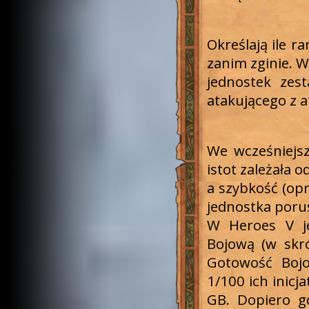
Określają ile r
zanim zginie. W
jednostek zest
atakującego z 
We wcześniejsz
istot zależała o
a szybkość (op
jednostka poru
W Heroes V j
Bojową (w skró
Gotowość Bojo
1/100 ich inicj
GB. Dopiero g