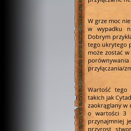
W grze moc nie 
w wypadku nie
Dobrym przykła
tego ukrytego p
może zostać w
porównywania 
przyłączania/zm
Wartość tego 
takich jak Cyta
zaokrąglany w 
o wartości 3 
przynajmniej j
przyrost stwo