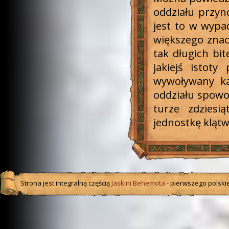
oddziału przyno
jest to w wypa
większego znacz
tak długich bit
jakiejś istot
wywoływany ka
oddziału spowo
turze zdziesi
jednostkę klątw
Strona jest integralną częścią
Jaskini Behemota
- pierwszego polskie