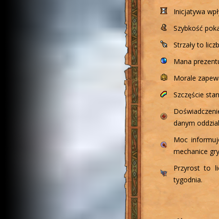
Inicjatywa wp
Szybkość pokaz
Strzały to li
Mana prezentu
Morale zapewn
Szczęście sta
Doświadczenie
danym oddzial
Moc informuje
mechanice gry
Przyrost to 
tygodnia.