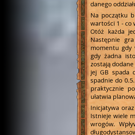
danego oddział
Na początku bi
wartości 1 - co 
Otóż każda j
Następnie gra
momentu gdy wa
gdy żadna ist
zostają dodane 
jej GB spada d
spadnie do 0.5.
praktycznie p
ułatwia planow
Inicjatywa ora
Istnieje wiele 
wrogów. Wpływa
długodystansow