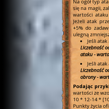
Na ogół typ ata
się na magii, z
wartości ataku
Jeżeli atak pr
+5% do zadawa
ulegną zmniejs
Jeśli ata
Liczebność o
ataku - wart
Jeśli ata
Liczebność o
obrony - war
Podając przyk
wartości ze wzo
10 * 12-14 * [1
Punkty życia of