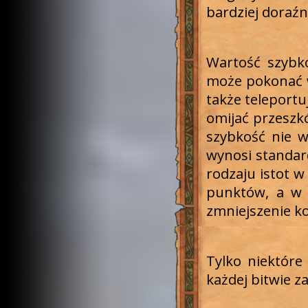
bardziej doraźn
Wartość szybko
może pokonać w
także teleportu
omijać przeszk
szybkość nie 
wynosi standar
rodzaju istot 
punktów, a w 
zmniejszenie ko
Tylko niektóre
każdej bitwie 