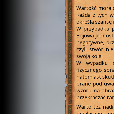
Wartość morale
Każda z tych w
określa szansę
W przypadku p
Bojowa jednostk
negatywne, prz
czyli stwór ni
swoją kolej.
W wypadku sz
fizycznego spr
natomiast skut
brane pod uwa
wzoru na obra
przekraczać ra
Warto też nadm
przyłączanie ne