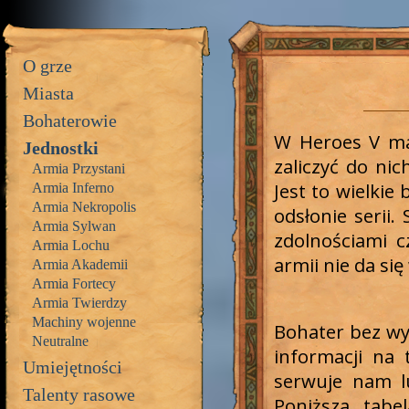
O grze
Miasta
Bohaterowie
W Heroes V mam
Jednostki
zaliczyć do ni
Armia Przystani
Jest to wielkie
Armia Inferno
Armia Nekropolis
odsłonie serii.
Armia Sylwan
zdolnościami c
Armia Lochu
armii nie da się
Armia Akademii
Armia Fortecy
Armia Twierdzy
Machiny wojenne
Bohater bez w
Neutralne
informacji na
Umiejętności
serwuje nam lu
Talenty rasowe
Poniższa tabe